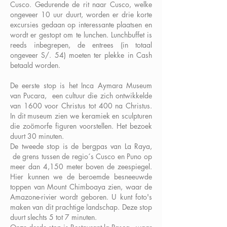
Cusco. Gedurende de rit naar Cusco, welke
ongeveer 10 uur duurt, worden er drie korte
excursies gedaan op interessante plaatsen en
wordt er gestopt om te lunchen. Lunchbuffet is
reeds inbegrepen, de entrees (in totaal
ongeveer S/. 54) moeten ter plekke in Cash
betaald worden.
De eerste stop is het Inca Aymara Museum
van Pucara, een cultuur die zich ontwikkelde
van 1600 voor Christus tot 400 na Christus.
In dit museum zien we keramiek en sculpturen
die zoömorfe figuren voorstellen. Het bezoek
duurt 30 minuten.
De tweede stop is de bergpas van La Raya,
de grens tussen de regio´s Cusco en Puno op
meer dan 4,150 meter boven de zeespiegel.
Hier kunnen we de beroemde besneeuwde
toppen van Mount Chimboaya zien, waar de
Amazone-rivier wordt geboren. U kunt foto's
maken van dit prachtige landschap. Deze stop
duurt slechts 5 tot 7 minuten.