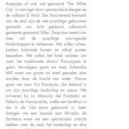
Arequipa of ook wel genoemd ´The White
City´ is omringd door spectaculaire Bergen en
de vulkaan El Misti. Een fascinerend kenmerk
van de stad zijn de vele prachtige gebouwen
gemaakt van licht gekleurd vulkanisch
gesteente genaamd Sillar. Deze toer neemt ons
mee om de prachtige omringende
landschappen te verkennen. We zullen ruïnes,
kerken, koloniale huizen en uitkijk punten
bezoeken. We zullen het hotel verlaten om
naar het traditionele district Paucarpata te
gaan. Vervolgens gaan we naar Sabandia
Mill waar we graan tot meel gemalen zien
worden door de kracht van water. Hierna
gaan we naar Via Paisajista, die bekend is
om zijn prachtige landschap en natuur. We
arriveren bij La Mansión del Fundador en
Palacio de Hausacache, welke een landhuis is
die in de 16e eeuw gebouwd is. Later
brengen we een bezoek aan Mirador de
Sachaca waar we een spectaculair uitzicht
hebben over de stad, het landschap en drie