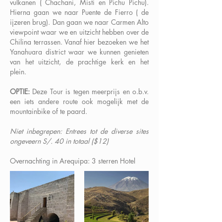
vulkanen ( Chachani, Misti en Pichu Pichu).
Hierna gaan we naar Puente de Fierro ( de
ijzeren brug). Dan gaan we naar Carmen Alto
viewpoint waar we en uitzicht hebben over de
Chilina terrassen. Vanaf hier bezoeken we het
Yanahuara district waar we kunnen genieten
van het uitzicht, de prachtige kerk en het
plein.
OPTIE:
Deze Tour is tegen meerprijs en o.b.v.
een iets andere route ook mogelijk met de
mountainbike of te paard.
Niet inbegrepen: Entrees tot de diverse sites
ongeveern S/. 40 in totaal ($12)
Overnachting in Arequipa: 3 sterren Hotel