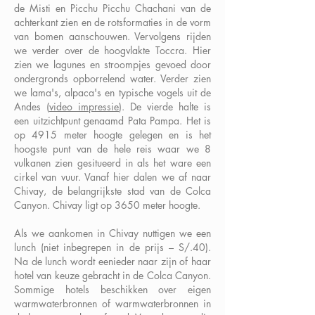
de Misti en Picchu Picchu Chachani van de
achterkant zien en de rotsformaties in de vorm
van bomen aanschouwen. Vervolgens rijden
we verder over de hoogvlakte Toccra. Hier
zien we lagunes en stroompjes gevoed door
ondergronds opborrelend water. Verder zien
we lama's, alpaca's en typische vogels uit de
Andes (
video impressie
). De vierde halte is
een uitzichtpunt genaamd Pata Pampa. Het is
op 4915 meter hoogte gelegen en is het
hoogste punt van de hele reis waar we 8
vulkanen zien gesitueerd in als het ware een
cirkel van vuur. Vanaf hier dalen we af naar
Chivay, de belangrijkste stad van de Colca
Canyon. Chivay ligt op 3650 meter hoogte.
Als we aankomen in Chivay nuttigen we een
lunch (niet inbegrepen in de prijs – S/.40).
Na de lunch wordt eenieder naar zijn of haar
hotel van keuze gebracht in de Colca Canyon.
Sommige hotels beschikken over eigen
warmwaterbronnen of warmwaterbronnen in