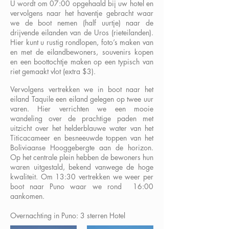
U wordt om 07:00 opgehaald bij uw hotel en
vervolgens naar het haventje gebracht waar
we de boot nemen (half uurtje) naar de
drijvende eilanden van de Uros (rieteilanden).
Hier kunt u rustig rondlopen, foto’s maken van
en met de eilandbewoners, souvenirs kopen
en een boottochtje maken op een typisch van
riet gemaakt vlot (extra $3).
Vervolgens vertrekken we in boot naar het
eiland Taquile een eiland gelegen op twee uur
varen. Hier verrichten we een mooie
wandeling over de prachtige paden met
uitzicht over het helderblauwe water van het
Titicacameer en besneeuwde toppen van het
Boliviaanse Hooggebergte aan de horizon.
Op het centrale plein hebben de bewoners hun
waren uitgestald, bekend vanwege de hoge
kwaliteit. Om 13:30 vertrekken we weer per
boot naar Puno waar we rond 16:00
aankomen.
Overnachting in Puno: 3 sterren Hotel