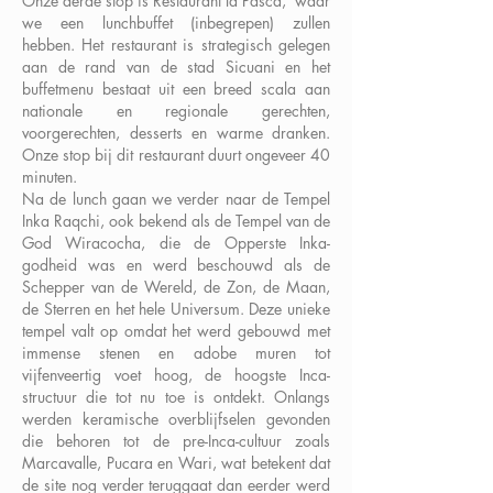
Onze derde stop is Restaurant la Pasca, waar
we een lunchbuffet (inbegrepen) zullen
hebben. Het restaurant is strategisch gelegen
aan de rand van de stad Sicuani en het
buffetmenu bestaat uit een breed scala aan
nationale en regionale gerechten,
voorgerechten, desserts en warme dranken.
Onze stop bij dit restaurant duurt ongeveer 40
minuten.
Na de lunch gaan we verder naar de Tempel
Inka Raqchi, ook bekend als de Tempel van de
God Wiracocha, die de Opperste Inka-
godheid was en werd beschouwd als de
Schepper van de Wereld, de Zon, de Maan,
de Sterren en het hele Universum. Deze unieke
tempel valt op omdat het werd gebouwd met
immense stenen en adobe muren tot
vijfenveertig voet hoog, de hoogste Inca-
structuur die tot nu toe is ontdekt. Onlangs
werden keramische overblijfselen gevonden
die behoren tot de pre-Inca-cultuur zoals
Marcavalle, Pucara en Wari, wat betekent dat
de site nog verder teruggaat dan eerder werd