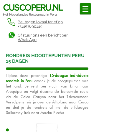
CUSCOPERU.NL
Het Nederlandse Reisbureau in Peru
Bel tegen lokaal tarief op:
+31453690149
Of stuur ons een bericht per
WhatsApp
RONDREIS HOOGTEPUNTEN PERU
15 DAGEN
Tijdens deze prachtige
15-daagse individuele
rondreis in Peru
ontdek je de hoogtepunten van
het land. Je reist per vlucht van Lima naar
Arequipa en volgt daarna de beroemde route
via de Colca Canyon naar het Titicacameer.
Vervolgens reis je over de Altiplano naar Cusco
en sluit je de rondreis af met de vijfdaagse
Salkantay Trek naar Machu Picchu