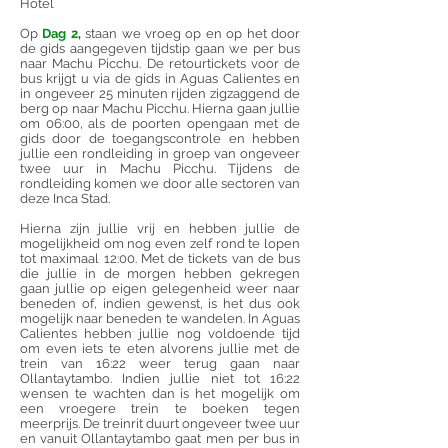
Hotel
Op
Dag 2
,
staan we vroeg op en op het door
de gids aangegeven tijdstip gaan we per bus
naar Machu Picchu. De retourtickets voor de
bus krijgt u via de gids in Aguas Calientes en
in ongeveer 25 minuten rijden zigzaggend de
berg op naar Machu Picchu. Hierna gaan jullie
om 06:00, als de poorten opengaan met de
gids door de toegangscontrole en hebben
jullie een rondleiding in groep van ongeveer
twee uur in Machu Picchu. Tijdens de
rondleiding komen we door alle sectoren van
deze Inca Stad.
Hierna zijn jullie vrij en hebben jullie de
mogelijkheid om nog even zelf rond te lopen
tot maximaal 12:00. Met de tickets van de bus
die jullie in de morgen hebben gekregen
gaan jullie op eigen gelegenheid weer naar
beneden of, indien gewenst, is het dus ook
mogelijk naar beneden te wandelen. In Aguas
Calientes hebben jullie nog voldoende tijd
om even iets te eten alvorens jullie met de
trein van 16:22 weer terug gaan naar
Ollantaytambo. Indien jullie niet tot 16:22
wensen te wachten dan is het mogelijk om
een vroegere trein te boeken tegen
meerprijs. De treinrit duurt ongeveer twee uur
en vanuit Ollantaytambo gaat men per bus in