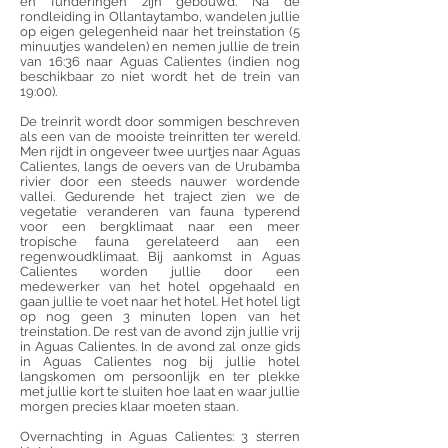
en funderingen zijn gebouwd. Na de
rondleiding in Ollantaytambo, wandelen jullie
op eigen gelegenheid naar het treinstation (5
minuutjes wandelen) en nemen jullie de trein
van 16:36 naar Aguas Calientes (indien nog
beschikbaar zo niet wordt het de trein van
19:00).
De treinrit wordt door sommigen beschreven
als een van de mooiste treinritten ter wereld.
Men rijdt in ongeveer twee uurtjes naar Aguas
Calientes, langs de oevers van de Urubamba
rivier door een steeds nauwer wordende
vallei. Gedurende het traject zien we de
vegetatie veranderen van fauna typerend
voor een bergklimaat naar een meer
tropische fauna gerelateerd aan een
regenwoudklimaat. Bij aankomst in Aguas
Calientes worden jullie door een
medewerker van het hotel opgehaald en
gaan jullie te voet naar het hotel. Het hotel ligt
op
nog geen 3 minuten lopen van het
treinstation. De rest van de avond zijn jullie vrij
in Aguas Calientes. In de avond zal onze gids
in Aguas Calientes nog bij jullie hotel
langskomen om persoonlijk en ter plekke
met jullie kort te sluiten hoe laat en waar jullie
morgen precies klaar moeten staan.
Overnachting in Aguas Calientes: 3 sterren