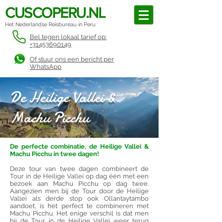
CUSCOPERU.NL
Het Nederlandse Reisbureau in Peru
Bel tegen lokaal tarief op:
+31453690149
Of stuur ons een bericht per
WhatsApp
De Heilige Vallei &
Machu Picchu
De perfecte combinatie, de Heilige Vallei &
Machu Picchu in twee dagen!
Deze tour van twee dagen combineert de
Tour in de Heilige Vallei op dag één met een
bezoek aan Machu Picchu op dag twee.
Aangezien men bij de Tour door de Heilige
Vallei als derde stop ook Ollantaytambo
aandoet, is het perfect te combineren met
Machu Picchu. Het enige verschil is dat men
bij de Tour in de Heilige Vallei weer terug