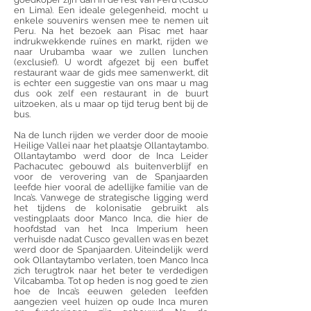
en Lima). Een ideale gelegenheid, mocht u
enkele souvenirs wensen mee te nemen uit
Peru. Na het bezoek aan Pisac met haar
indrukwekkende ruïnes en markt, rijden we
naar Urubamba waar we zullen lunchen
(exclusief). U wordt afgezet bij een buffet
restaurant waar de gids mee samenwerkt, dit
is echter een suggestie van ons maar u mag
dus ook zelf een restaurant in de buurt
uitzoeken, als u maar op tijd terug bent bij de
bus.
Na de lunch rijden we verder door de mooie
Heilige Vallei naar het plaatsje Ollantaytambo.
Ollantaytambo werd door de Inca Leider
Pachacutec gebouwd als buitenverblijf en
voor de verovering van de Spanjaarden
leefde hier vooral de adellijke familie van de
Inca’s. Vanwege de strategische ligging werd
het tijdens de kolonisatie gebruikt als
vestingplaats door Manco Inca, die hier de
hoofdstad van het Inca Imperium heen
verhuisde nadat Cusco gevallen was en bezet
werd door de Spanjaarden. Uiteindelijk werd
ook Ollantaytambo verlaten, toen Manco Inca
zich terugtrok naar het beter te verdedigen
Vilcabamba. Tot op heden is nog goed te zien
hoe de Inca’s eeuwen geleden leefden
aangezien veel huizen op oude Inca muren