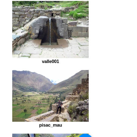
valle001
pisac_mau