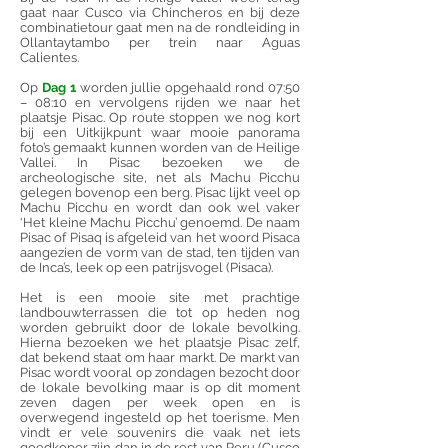
gaat naar Cusco via Chincheros en bij deze
combinatietour gaat men na de rondleiding in
Ollantaytambo per trein naar Aguas
Calientes.
Op
Dag 1
worden jullie opgehaald rond 07:50
– 08:10 en vervolgens rijden we naar het
plaatsje Pisac. Op route stoppen we nog kort
bij een Uitkijkpunt waar mooie panorama
foto’s gemaakt kunnen worden van de Heilige
Vallei. In Pisac bezoeken we de
archeologische site, net als Machu Picchu
gelegen bovenop een berg. Pisac lijkt veel op
Machu Picchu en wordt dan ook wel vaker
‘Het kleine Machu Picchu’ genoemd. De naam
Pisac of Pisaq is afgeleid van het woord Pisaca
aangezien de vorm van de stad, ten tijden van
de Inca’s, leek op een patrijsvogel (Pisaca).
Het is een mooie site met prachtige
landbouwterrassen die tot op heden nog
worden gebruikt door de lokale bevolking.
Hierna bezoeken we het plaatsje Pisac zelf,
dat bekend staat om haar markt. De markt van
Pisac wordt vooral op zondagen bezocht door
de lokale bevolking maar is op dit moment
zeven dagen per week open en is
overwegend ingesteld op het toerisme. Men
vindt er vele souvenirs die vaak net iets
goedkoper zijn dan in de rest van Peru (Cusco