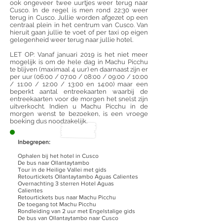
ook ongeveer twee uurtjes weer terug naar
Cusco. In de regel is men rond 22:30 weer
terug in Cusco. Jullie worden afgezet op een
centraal plein in het centrum van Cusco. Van
hieruit gaan jullie te voet of per taxi op eigen
gelegenheid weer terug naar jullie hotel.
LET OP: Vanaf januari 2019 is het niet meer
mogelijk is om de hele dag in Machu Picchu
te blijven (maximaal 4 uur) en daarnaast zijn er
per uur (06:00 / 07:00 / 08:00 / 09:00 / 10:00
/ 11:00 / 12:00 / 13:00 en 14:00) maar een
beperkt aantal entreekaarten waarbij de
entreekaarten voor de morgen het snelst zijn
uitverkocht. Indien u Machu Picchu in de
morgen wenst te bezoeken, is een vroege
boeking dus noodzakelijk.
Inbegrepen:
Ophalen bij het hotel in Cusco
De bus naar Ollantaytambo
Tour in de Heilige Vallei met gids
Retourtickets Ollantaytambo Aguas Calientes
Overnachting 3 sterren Hotel Aguas
Calientes
Retourtickets bus naar Machu Picchu
De toegang tot Machu Picchu
Rondleiding van 2 uur met Engelstalige gids
De bus van Ollantaytambo naar Cusco